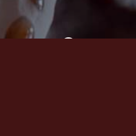

Liebevolle Kreationen – bis
ins Detail
Das Glück kommt von denen die lachen
Mein Aufenthalt in Asien prägte mein Leben, der
Buddhistische Glauben erweckte mein ganzes